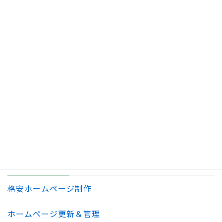
2. どんな些細な事でも構いませんので、本当に遠
3. まずは諦め半分でもどうぞお気軽にお問い合わ
せして下さいますと本当に嬉しく思っております!
どんな些細な事でも本当に遠慮せず、何でもお気軽に
ご相談・お問い合わせ
くださいませ。
料金プラン
格安ホームページ制作
ホームページ更新＆管理