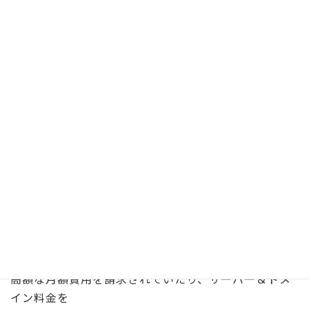
→
ちょっとした小さな相談～１点の作業からでも
全然構いませんので、お気軽に相談して頂けますと嬉
しく思います。
個人事業ならではの"小回りと融通を利かせた柔軟で親
身な対応とスピード"が最大の売りになります。
【重要】制作会社に更新＆管理をお任せ
している方へ
日々の更新作業（修正/変更）が少ない内容にも関わら
ず
高額な月額費用を請求されていたり、サーバー＆ドメ
イン料金を