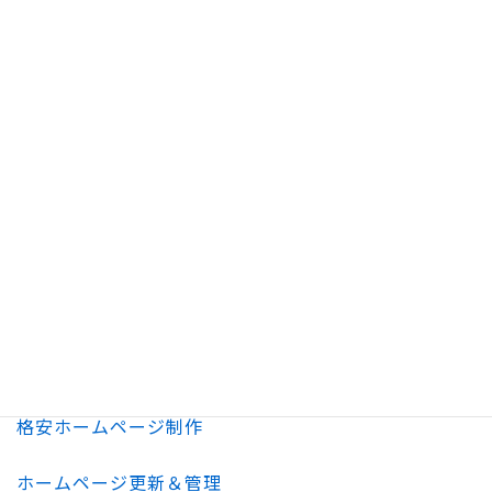
相談していいのでしょうか？
A.
はい、もちろんでございます！
Webサイトに関する事なら、どんな小さく些細な相談
からでも構いませんので、まずはお気軽にご相談・お
問い合わせしていただけると嬉しく思っております。
どんな些細な事でも遠慮なくご相談いただければ幸い
です。
料金プラン
格安ホームページ制作
ホームページ更新＆管理